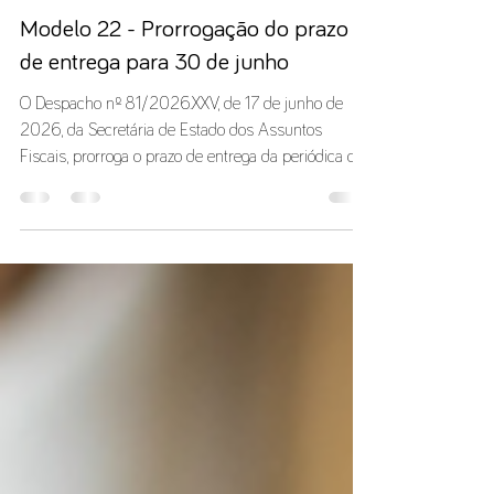
Conceito
17 de jun.
1 min de leitura
Tax News
Modelo 22 - Prorrogação do prazo
de entrega para 30 de junho
O Despacho nº 81/2026.XXV, de 17 de junho de
2026, da Secretária de Estado dos Assuntos
Fiscais, prorroga o prazo de entrega da periódica de
rendimentos Modelo 22 relativa ao período de
tributação de 2025 que seja coincidente com o ano
civil para o dia 30 de junho, sem quaisquer
acréscimos ou penalidades. O Despacho da
Secretária de Estado dos Assuntos Fiscais pode ser
consultado aqui.