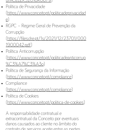
uri=CELEX:32016R0679
)
Política de Privacidade
(
https://www.conceito.pt/politicadeprivacidad
e
)
RGPC – Regime Geral de Prevenção da
Corrupção
(
https://files.dre.pt/1s/2021/12/23701/000
1900042.pdf
)
Política Anticorrupção
(
https://www.conceito.pt/politicadeanticorrup
%C3%A7%C3%A3o
)
Política de Segurança da Informação
(
https://www.conceito.pt/compliance
)
Compliance
(
https://www.conceito.pt/compliance
)
Política de Cookies
(
https://www.conceito.pt/politica-de-cookies
)
A responsabilidade contratual e
extracontratual da Conceito por eventuais
danos causados ao cliente no âmbito do
contrato de serviços aceite entre as partes,