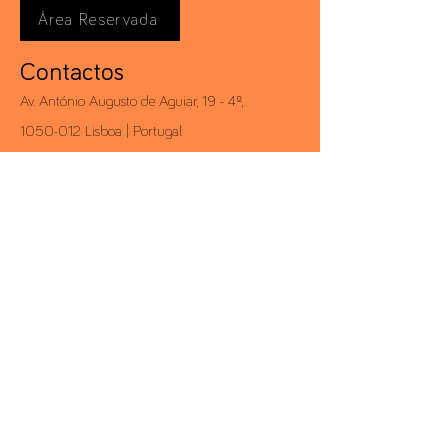
Área Reservada
Contactos
Av. António Augusto de Aguiar, 19 - 4º,
1050-012
Lisboa | Portugal
Telf.:
+351 213 581 000
Fax.:
+351 213 528 203
conceito@conceito.pt
Inbox CONCEITO
Subscreva a nossa newsletter e saiba
sempre em primeira mão todas as