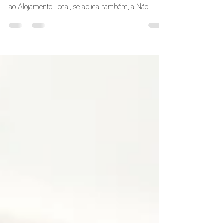
Sabia que a isenção sobre os rendimentos prediais,
auferidos através de imóveis anteriormente afetos
ao Alojamento Local, se aplica, também, a Não
Residentes? A Lei N.º 56/2023, de 6 de outubro,
introduziu o artigo 74.º - A no Estatuto dos
Benefícios Fiscais, a fim de fomentar a habitação.
Nesse sentido, a lei procede ao incentivo à
transferência de apartamentos em alojamento local
para o arrendamento habitacional. Para poder
usufruir desta isenção, basta que se verifiquem, c