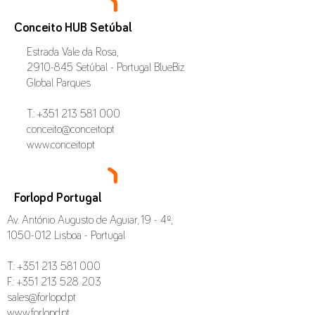
Conceito HUB Setúbal
Estrada Vale da Rosa,
2910-845
Setúbal - Portugal BlueBiz
Global Parques
T.: +351 213 581 000
conceito@conceito.pt
www.conceito.pt
Forlopd Portugal
Av. António Augusto de Aguiar, 19 - 4º,
1050-012
Lisboa - Portugal
T.:
+351 213 581 000
F.:
+351 213 528 203
sales@forlopd.pt
www.forlopd.pt