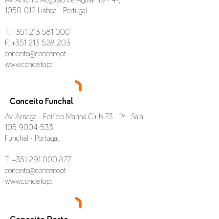
Av. António Augusto de Aguiar, 19 - 4º,
1050-012
Lisboa - Portugal
T.:
+351 213 581 000
F.:
+351 213 528 203
conceito@conceito.pt
www.conceito.pt
Conceito Funchal
Av. Arriaga - Edifício Marina Club, 73 - 1º - Sala
105,
9004-533
Funchal - Portugal
T.: +351 291 000 877
conceito@conceito.pt
www.conceito.pt