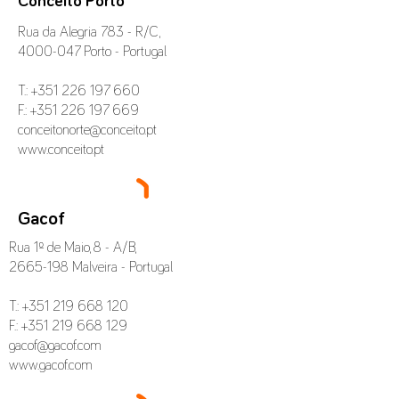
Conceito Porto
Rua da Alegria 783 - R/C,
4000-047
Porto - Portugal
T.:
+351 226 197 660
F.:
+351 226 197 669
conceitonorte@conceito.pt
www.conceito.pt
Gacof
Rua 1º de Maio, 8 - A/B,
2665-198
Malveira - Portugal
T.: +351 219 668 120
F.:
+351 219 668 129
gacof@gacof.com
www.gacof.com