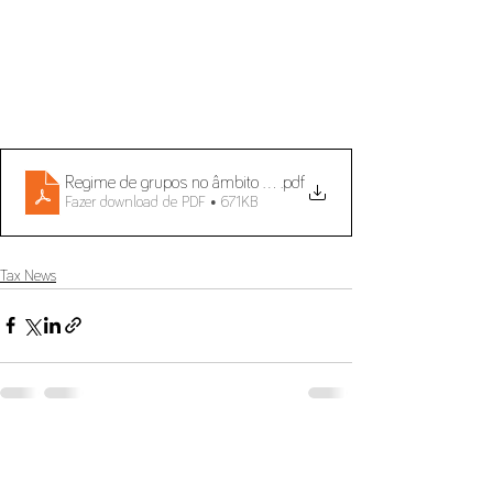
Regime de grupos no âmbito do Imposto sobre o Valor Acresce
.pdf
Fazer download de PDF • 671KB
Tax News