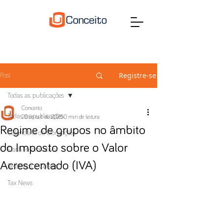
Registre-se
Post
Todas as publicações
Conceito
Todas as publicações
20 de out. de 2025
0 min de leitura
Regime de grupos no âmbito
Calendário de Obrigações
do Imposto sobre o Valor
Flash Informativo
Acrescentado (IVA)
Relatórios e Contas
Tax News