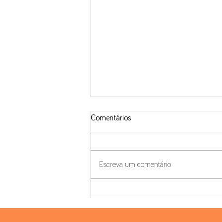
Comentários
Escreva um comentário
Pacote Habitação: IVA na
Construção e inversão do sujeito
passivo