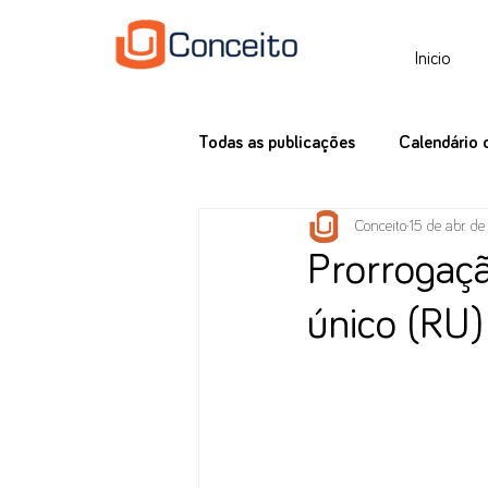
Inicio
Todas as publicações
Calendário 
Conceito
15 de abr. d
Tax News
Prorrogaçã
único (RU)