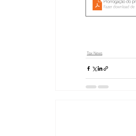
Prorrogação do pr
Fazer download de
Tax News