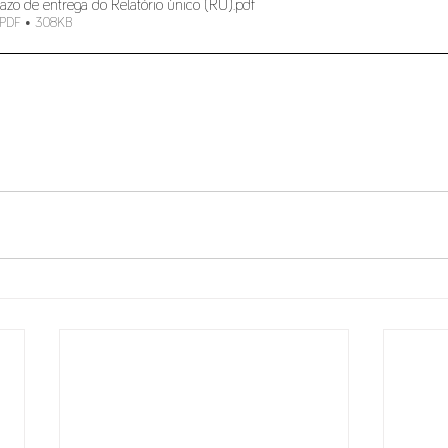
azo de entrega do Relatório único (RU)
.pdf
 PDF • 308KB