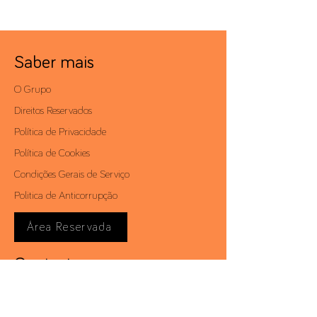
Saber mais
O Grupo
Direitos Reservados
Política de Privacidade
Política de Cookies
Condições Gerais de Serviço
Politica de Anticorrupção
Área Reservada
Contactos
Av. António Augusto de Aguiar, 19 - 4º,
1050-012
Lisboa | Portugal