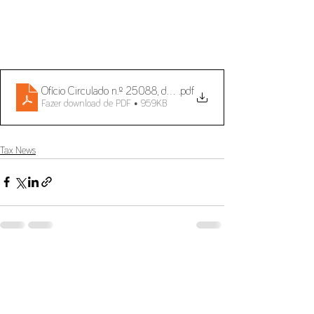
Ofício Circulado n.º 25088, de 21 de novembro de 2025
.pdf
Fazer download de PDF • 959KB
Tax News