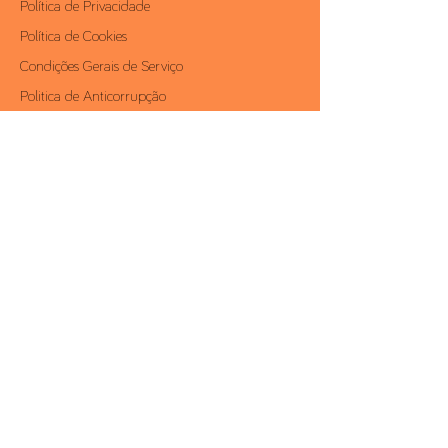
Política de Privacidade
Política de Cookies
Condições Gerais de Serviço
Politica de Anticorrupção
Área Reservada
Contactos
Av. António Augusto de Aguiar, 19 - 4º,
1050-012
Lisboa | Portugal
Telf.:
+351 213 581 000
Fax.:
+351 213 528 203
conceito@conceito.pt