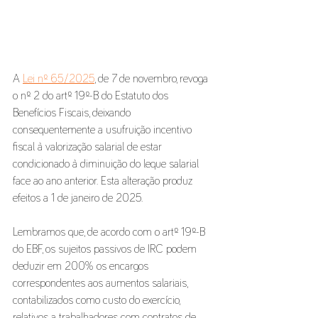
A 
Lei nº 65/2025
, de 7 de novembro, revoga 
o nº 2 do artº 19º-B do Estatuto dos 
Benefícios Fiscais, deixando 
consequentemente a usufruição incentivo 
fiscal à valorização salarial de estar 
condicionado à diminuição do leque salarial 
face ao ano anterior. Esta alteração produz 
efeitos a 1 de janeiro de 2025.
Lembramos que, de acordo com o artº 19º-B 
do EBF, os sujeitos passivos de IRC podem 
deduzir em 200% os encargos 
correspondentes aos aumentos salariais, 
contabilizados como custo do exercício, 
relativos a trabalhadores com contratos de 