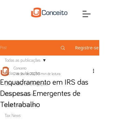
Registre-se
Post
Todas as publicações
Conceito
Todas as publicações
2 de fev. de 2023
0 min de leitura
Enquadramento em IRS das
Calendário de Obrigações
Despesas Emergentes de
Flash Informativo
Teletrabalho
Relatórios e Contas
Tax News