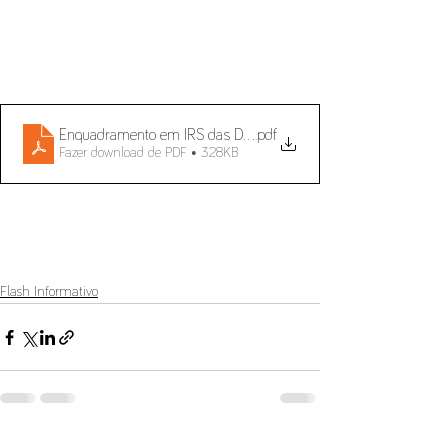
Enquadramento em IRS das Despesas Emergentes de Teletraba
.pdf
Fazer download de PDF • 328KB
Flash Informativo