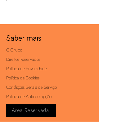
Saber mais
O Grupo
Direitos Reservados
Política de Privacidade
Política de Cookies
Condições Gerais de Serviço
Politica de Anticorrupção
Área Reservada
Contactos
Av. António Augusto de Aguiar, 19 - 4º,