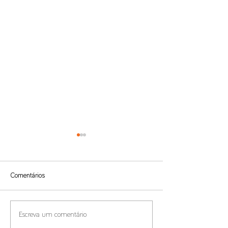
Comentários
Benefícios Fiscais e
Compliance de Pr
Escreva um comentário
Residência Fiscal
Transferência