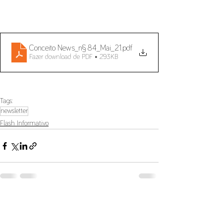
Conceito News_n§ 84_Mai_21
.pdf
Fazer download de PDF • 293KB
Tags:
newsletter
Flash Informativo