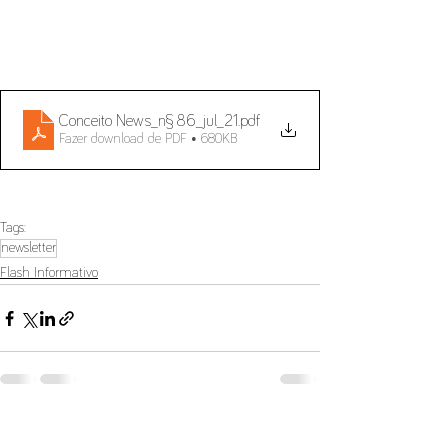
Conceito News_n§ 86_jul_21
.pdf
Fazer download de PDF • 680KB
Tags:
newsletter
Flash Informativo