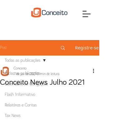
Registre-se
Post
Todas as publicações
Conceito
Todas as publicações
7 de jul. de 2021
0 min de leitura
Conceito News Julho 2021
Calendário de Obrigações
Flash Informativo
Relatórios e Contas
Tax News