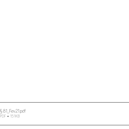
§ 81_Fev21
.pdf
 PDF • 151KB