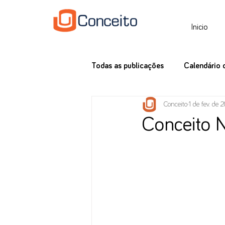
Inicio
Todas as publicações
Calendário 
Conceito
1 de fev. de 
Tax News
Conceito 