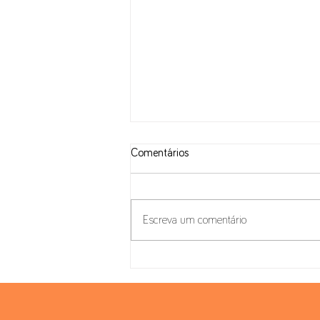
Comentários
Escreva um comentário
Autoridade Tributária Portuguesa
Clarifica o Regime Fiscal dos
Criptoativos