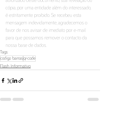
autorizado deste documento, sua revelação ou 
cópia, por uma entidade além do interessado, 
é estritamente proibido. Se recebeu esta 
mensagem indevidamente, agradecemos o 
favor de nos avisar de imediato por e-mail 
para que possamos remover o contacto da 
nossa base de dados. 
Tags:
codigo barras
qr-code
Flash Informativo