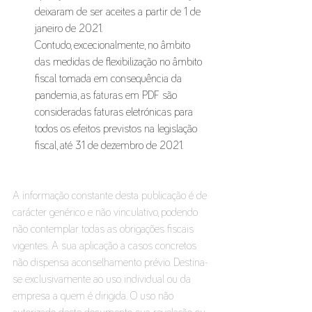
deixaram de ser aceites a partir de 1 de 
janeiro de 2021. 
Contudo, excecionalmente, no âmbito 
das medidas de flexibilização no âmbito 
fiscal tomada em consequência da 
pandemia, as faturas em PDF são 
consideradas faturas eletrónicas para 
todos os efeitos previstos na legislação 
fiscal, até 31 de dezembro de 2021. 
A informação constante desta publicação é de 
carácter genérico e não vinculativo, podendo 
não contemplar todas as obrigações fiscais 
vigentes. A sua aplicação a casos concretos 
não dispensa aconselhamento prévio. Destina-
se exclusivamente ao uso individual ou da 
empresa a quem é dirigida. O uso não 