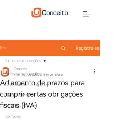
Registre-se
Post
Todas as publicações
Conceito
Todas as publicações
7 de mai. de 2025
0 min de leitura
Adiamento de prazos para
Calendário de Obrigações
cumprir certas obrigações
Flash Informativo
fiscais (IVA)
Relatórios e Contas
Tax News