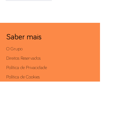
Saber mais
O Grupo
Direitos Reservados
Política de Privacidade
Política de Cookies
Condições Gerais de Serviço
Politica de Anticorrupção
Área Reservada
Contactos
Av. António Augusto de Aguiar, 19 - 4º,