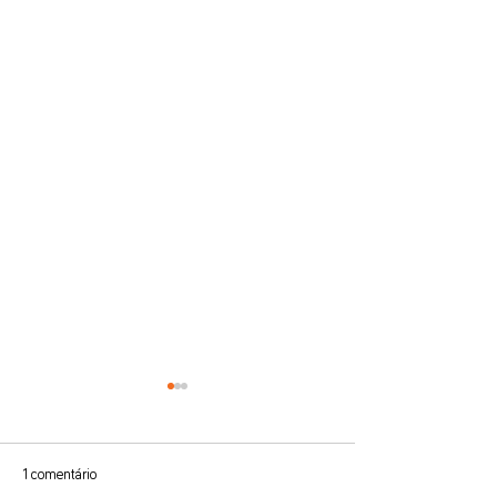
1 comentário