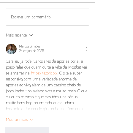
Modelo 22 - Prorrogação do
Imposto Mínimo Gl
Escreva um comentário
prazo de entrega para 30 de
Prazo das Declara
junho
2024 prorrogado
Mais recente
Marcos Simões
24 de jun. de 2025
Cara, eu já rodei vários sites de apostas por aí, e 
posso falar que quem curte a vibe da Mostbet vai 
se amarrar na 
https://azorit.pt/
. O site é super 
responsivo, com uma variedade enorme de 
apostas ao vivo, além de um cassino cheio de 
jogos irados tipo Aviator, slots e muito mais. O que 
eu curto mesmo é que eles têm uns bónus 
muito bons logo na entrada, que ajudam 
bastante a dar aquele gás na banca. Fora que o…
Mostrar mais
Curtir
Responder