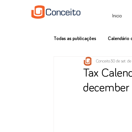
Inicio
Todas as publicações
Calendário 
Conceito
30 de set. d
Tax News
Tax Calend
december