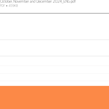
r_October, November and December 2024_ENG
.pdf
 PDF • 459KB