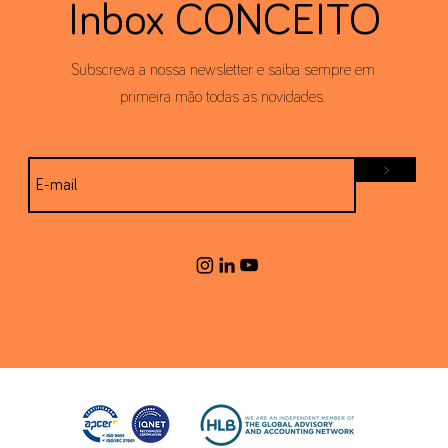
Inbox CONCEITO
Subscreva a nossa newsletter e saiba sempre em
primeira mão todas as novidades.
>