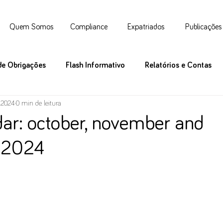
Quem Somos
Compliance
Expatriados
Publicações
de Obrigações
Flash Informativo
Relatórios e Contas
e 2024
0 min de leitura
ar: october, november and
 2024