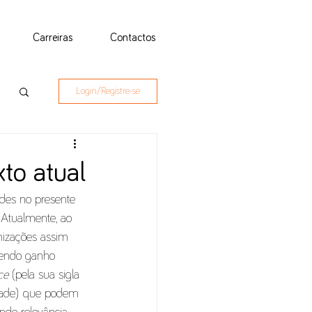
Carreiras
Contactos
Login/Registre-se
to atual
ades no presente 
Atualmente, ao 
nizações assim 
 tendo ganho 
ce
 (pela sua sigla 
lidade) que podem 