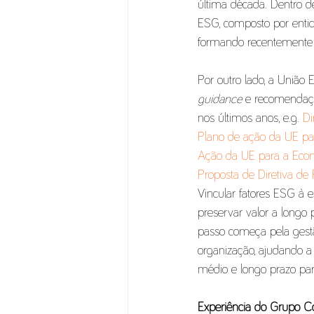
última década. Dentro de
ESG, composto por enti
formando recentemente
Por outro lado, a União 
guidance
 e recomendaçõ
nos últimos anos, e.g. 
Di
Plano de ação da UE pa
Ação da UE para a Econ
Proposta de Diretiva de
Vincular fatores ESG à e
preservar valor a longo p
passo começa pela gestã
organização, ajudando a 
médio e longo prazo par
Experiência do Grupo Co