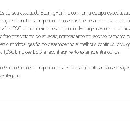
és da sua associada BearingPoint, e com uma equipa especializad
terações climáticas, proporciona aos seus clientes uma nova área de
esafios ESG e melhorar o desempenho das organizações. A equipa
diferentes vetores de atuação, nomeadamente: aconselhamento es
ções climáticas; gestão do desempenho e melhoria contínua; divulg
a (ESG); índices ESG e reconhecimento externo, entre outros.
 do Grupo Conceito proporcionar aos nossos clientes novos serviç
 vantagem 