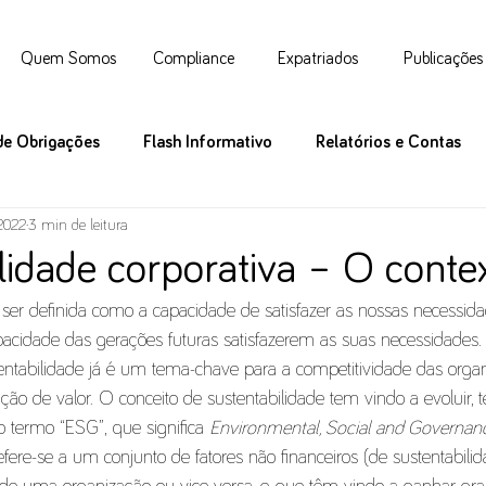
Quem Somos
Compliance
Expatriados
Publicações
de Obrigações
Flash Informativo
Relatórios e Contas
 2022
3 min de leitura
lidade corporativa – O contex
 ser definida como a capacidade de satisfazer as nossas necessid
cidade das gerações futuras satisfazerem as suas necessidades. 
stentabilidade já é um tema-chave para a competitividade das orga
ção de valor. O conceito de sustentabilidade tem vindo a evoluir,
 termo “ESG”, que significa 
Environmental, Social and Governan
efere-se a um conjunto de fatores não financeiros (de sustentabi