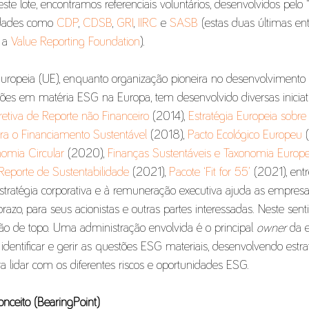
ste lote, encontramos referenciais voluntários, desenvolvidos pelo 
dades como 
CDP
, 
CDSB
, 
GRI
, 
IIRC
 e 
SASB
 (estas duas últimas en
 a 
Value Reporting Foundation
).
Europeia (UE), enquanto organização pioneira no desenvolvimento d
es em matéria ESG na Europa, tem desenvolvido diversas iniciati
retiva de Reporte não Financeiro
 (2014), 
Estratégia Europeia sobre 
ra o Financiamento Sustentável
 (2018), 
Pacto Ecológico Europeu
 
omia Circular
 (2020), 
Finanças Sustentáveis e Taxonomia Europe
 Reporte de Sustentabilidade
 (2021), 
Pacote ‘Fit for 55’
 (2021), entr
stratégia corporativa e à remuneração executiva ajuda as empresas
razo, para seus acionistas e outras partes interessadas. Neste senti
o de topo. Uma administração envolvida é o principal 
owner
 da 
identificar e gerir as questões ESG materiais, desenvolvendo estrat
a lidar com os diferentes riscos e oportunidades ESG.
nceito (BearingPoint)