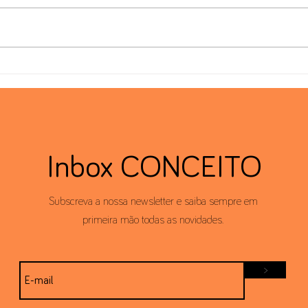
Benefícios Fiscais e Residência
Comp
Fiscal
Trans
Inbox CONCEITO
Subscreva a nossa newsletter e saiba sempre em
primeira mão todas as novidades.
>