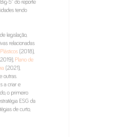
“Big-5” do reporte 
tidades tendo 
e legislação, 
vas relacionadas 
Plásticos
 (2018), 
(2019), 
Plano de 
ia
 (2021), 
e outras.
 a criar e 
do, o primeiro 
estratégia ESG da 
égias de curto, 