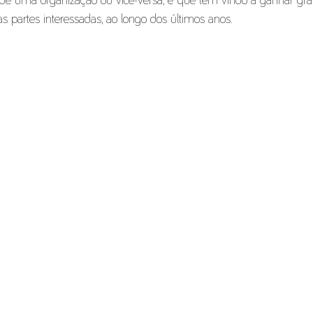
s de uma organização ou vice-versa, e que têm vindo a ganhar gra
ras partes interessadas, ao longo dos últimos anos.