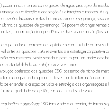
E) podem incluir temas como gestão da água, produção de resíduo
a energia ou mitigação e adaptação às alterações climáticas. As qu
relações laborais, direitos humanos, saúde e segurança, respons
Por último, as questões de governança (G) podem abranger temas 
ionistas, anticorrupção, independência e diversidade nos órgãos soci
 e em particular o mercado de capitais e a comunidade de investid
ível entre as questões ESG relevantes e a estratégia corporativa d
 gestão dos mesmos. Neste sentido, a procura por um maior detalhe
 (de sustentabilidade ou ESG) é cada vez maior.
evolução acelerada das questões ESG, passando de nicho de merc
ão tem acompanhado a procura deste tipo de informação por par
ido de entender a criação de valor e estratégia das organizações a 
futura e qualidade da gestão, em toda a cadeia de valor. 
 regulações e 
standards
 ESG tem vindo a aumentar, de forma signi