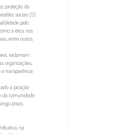
s, proteção da 
estões sociais (S) 
abilidade pelo 
como a ética nos 
ais, entre outros.
ores, reclamam 
as organizações, 
 e transparência 
ado a posição 
te da comunidade 
longo prazo, 
ficativa, na 