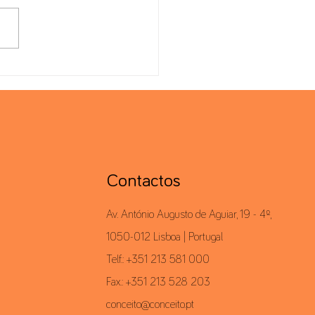
liance de Preços de
ferência
Contactos
Av. António Augusto de Aguiar, 19 - 4º,
1050-012 Lisboa | Portugal
Telf.: +351 213 581 000
Fax.: +351 213 528 203
conceito@conceito.pt