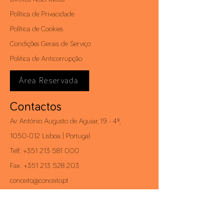
Política de Privacidade
Política de Cookies
Condições Gerais de Serviço
Politica de Anticorrupção
Área Reservada
Contactos
Av. António Augusto de Aguiar, 19 - 4º,
1050-012
Lisboa | Portugal
Telf.:
+351 213 581 000
Fax.:
+351 213 528 203
conceito@conceito.pt