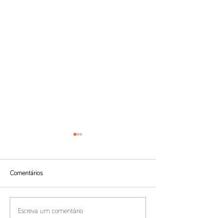
Comentários
Modelo 22 - Prorrogação do
Imposto Mínimo Gl
Escreva um comentário