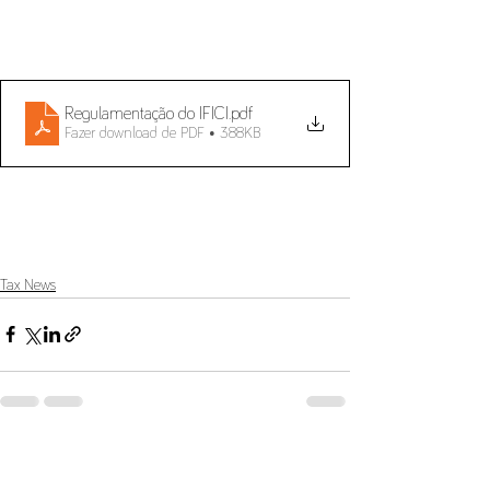
Regulamentação do IFICI
.pdf
Fazer download de PDF • 388KB
Tax News