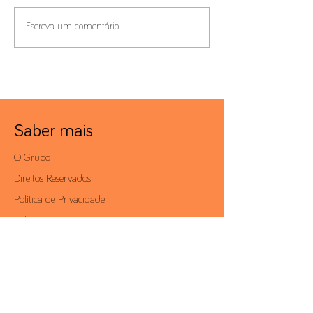
Benefícios Fiscais e
Compliance de Pr
Escreva um comentário
Residência Fiscal
Transferência
Saber mais
O Grupo
Direitos Reservados
Política de Privacidade
Política de Cookies
Condições Gerais de Serviço
Politica de Anticorrupção
Área Reservada