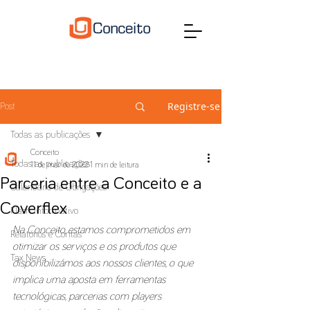
Registre-se
Post
Todas as publicações
Conceito
Todas as publicações
11 de mar. de 2022
1 min de leitura
Parceria entre a Conceito e a
Calendário de Obrigações
Coverflex
Flash Informativo
Na Conceito, estamos comprometidos em 
Relatórios e Contas
otimizar os serviços e os produtos que 
Tax News
disponibilizámos aos nossos clientes, o que 
implica uma aposta em ferramentas 
tecnológicas, parcerias com players 