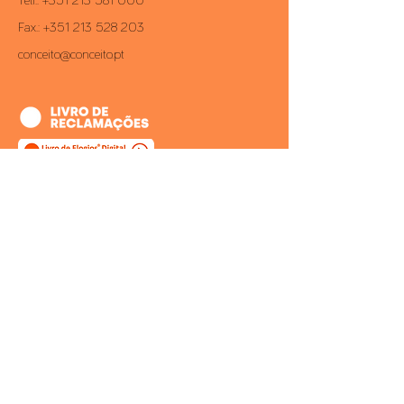
Telf.:
+351 213 581 000
Fax.:
+351 213 528 203
conceito@conceito.pt
Inbox CONCEITO
Subscreva a nossa newsletter e saiba
sempre em primeira mão todas as
novidades.
>