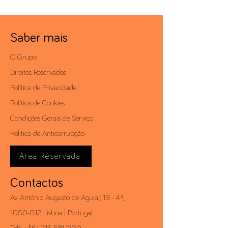
Saber mais
O Grupo
Direitos Reservados
Política de Privacidade
Política de Cookies
Condições Gerais de Serviço
Politica de Anticorrupção
Área Reservada
Contactos
Av. António Augusto de Aguiar, 19 - 4º,
1050-012
Lisboa | Portugal