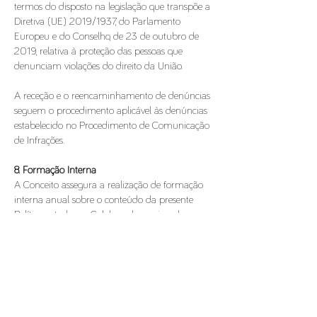
termos do disposto na legislação que transpõe a
Diretiva (UE) 2019/1937, do Parlamento
Europeu e do Conselho, de 23 de outubro de
2019, relativa à proteção das pessoas que
denunciam violações do direito da União.
A receção e o reencaminhamento de denúncias
seguem o procedimento aplicável às denúncias
estabelecido no Procedimento de Comunicação
de Infrações.
8. Formação Interna
A Conceito assegura a realização de formação
interna anual sobre o conteúdo da presente
Política, a todos os Colaboradores, visando o
conhecimento e compreensão de todas as
normas e procedimentos no âmbito da
prevenção da corrupção e infrações conexas.
9. Conflito de Interesses
Com o intuito de não prejudicar a sua