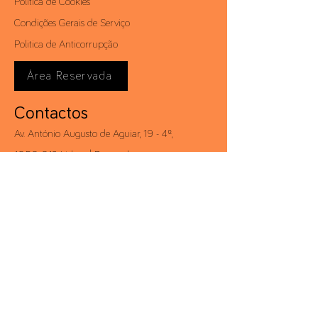
Política de Cookies
Condições Gerais de Serviço
Politica de Anticorrupção
Área Reservada
Contactos
Av. António Augusto de Aguiar, 19 - 4º,
1050-012
Lisboa | Portugal
Telf.:
+351 213 581 000
Fax.:
+351 213 528 203
conceito@conceito.pt