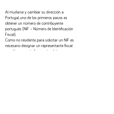
Al mudarse y cambiar su dirección a
Portugal, uno de los primeros pasos es
obtener un número de contribuyente
portugués (NIF – Número de Identificación
Fiscal).
Como no residente, para solicitar un NIF es
necesario designar un representante fiscal
no sólo para este fin, sino también para que
actúe en nombre del cliente ante la
Autoridad Tributaria. Este es otro de los
servicios que presta Conceito.
Si el contribuyente, en el futuro, cambia su
domicilio fiscal en el extranjero, volverá a
surgir la obligación de designar un
representante fiscal, al no poder cancelar su
NIF, y volverá a ser no residente.
Como representante fiscal, Conceito
establece comunicación entre el