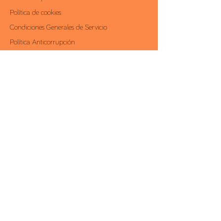
Política de cookies
Condiciones Generales de Servicio
Política Anticorrupción
área reservada
Contactos
Av. António Augusto de Aguiar, 19 - 4,
1050-012
Lisboa | Portugal
Tel .:
+351 213 581 000
Fax:
+351213528203
conceito@conceito.pt