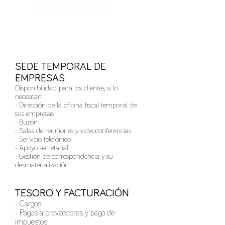
DE EMPRESAS
SEDE TEMPORAL DE
EMPRESAS
Disponibilidad para los clientes, si lo
necesitan:
- Dirección de la oficina fiscal temporal de
sus empresas
- Buzón
- Salas de reuniones y videoconferencias
- Servicio telefónico
- Apoyo secretarial
- Gestión de correspondencia y su
desmaterialización
TESORO Y FACTURACIÓN
- Cargos
- Pagos a proveedores y pago de
impuestos