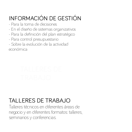
INFORMACIÓN DE GESTIÓN
- Para la toma de decisiones
- En el diseño de sistemas organizativos
- Para la definición del plan estratégico
- Para control presupuestario
- Sobre la evolución de la actividad
económica
TALLERES DE
TRABAJO
TALLERES DE TRABAJO
Talleres técnicos en diferentes áreas de
negocio y en diferentes formatos: talleres,
seminarios y conferencias.