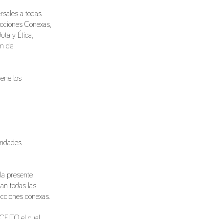
ersales a todas
racciones Conexas,
ta y Ética,
ón de
iene los
ridades
la presente
dan todas las
acciones conexas.
EITO, el cual