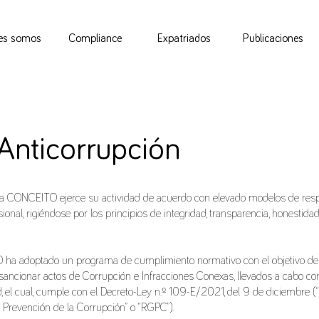
es somos
Compliance
Expatriados
Publicaciones
 Anticorrupción
 CONCEITO ejerce su actividad de acuerdo con elevado modelos de resp
sional, rigiéndose por los principios de integridad, transparencia, honestidad, 
a adoptado un programa de cumplimiento normativo con el objetivo de 
 sancionar actos de Corrupción e Infracciones Conexas, llevados a cabo con
d, el cual, cumple con el Decreto-Ley n.º 109-E/2021, del 9 de diciembre 
 Prevención de la Corrupción” o “RGPC”).