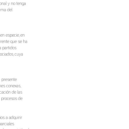
ional y no tenga
tima del
 en especie, en
rente que se ha
 partidos
sociados, cuya
a presente
ones conexas,
cación de las
s procesos de
os a adquirir
parciales