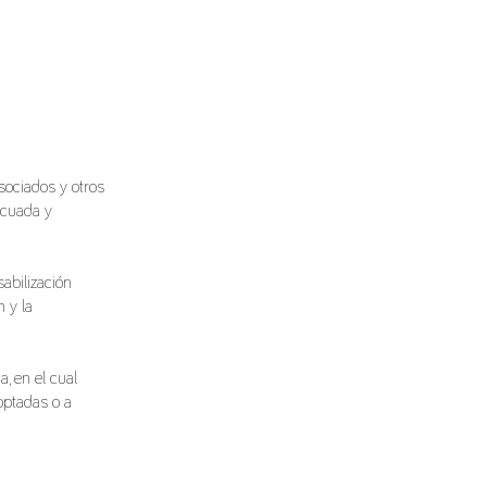
sociados y otros
decuada y
abilización
n y la
, en el cual
doptadas o a