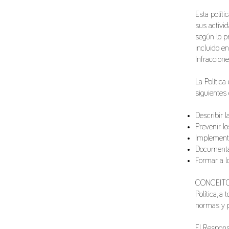
Esta políti
sus activi
según lo p
incluido e
Infraccione
La Polític
siguientes 
Describir 
Prevenir l
Implementa
Documentar
Formar a 
CONCEITO g
Política, 
normas y p
El Respons