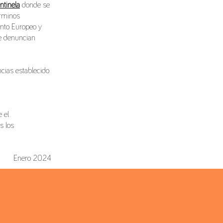
ntinela
donde se
érminos
ento Europeo y
ue denuncian
ncias establecido
e el
s los
Enero 2024