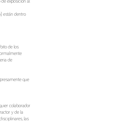
 de exposición al
) están dentro
bito de los
s formalmente
eria de
 expresamente que
quier colaborador
ractor y de la
isciplinares, las