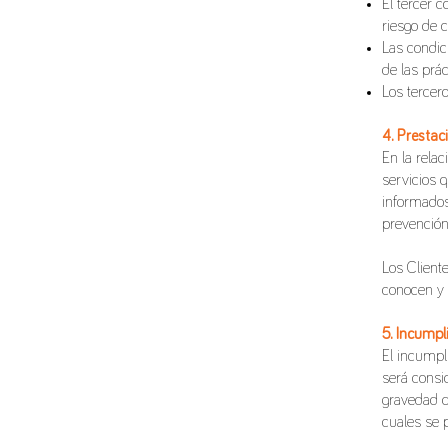
El tercer 
riesgo de 
Las condic
de las prác
Los tercer
4. Prestac
En la rela
servicios q
informados
prevención
Los Client
conocen y 
5. Incumpl
El incumpl
será consid
gravedad de
cuales se 