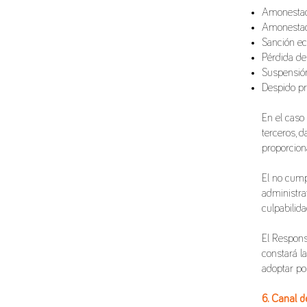
Amonestaci
Amonestac
Sanción e
Pérdida de
Suspensión
Despido p
En el caso
terceros, d
proporciona
El no cump
administrat
culpabilida
El Respons
constará la
adoptar po
6. Canal d