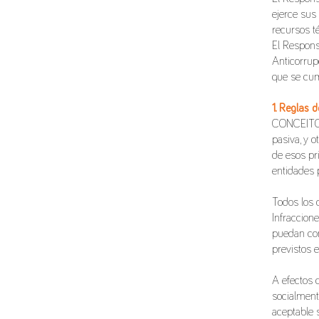
ejerce sus
recursos t
El Responsa
Anticorrupc
que se cu
1. Reglas 
CONCEITO r
pasiva, y 
de esos pr
entidades 
Todos los 
Infraccion
puedan con
previstos en
A efectos d
socialment
aceptable 