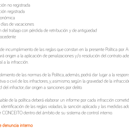
ón no registrada
ión registrada
conómica
 días de vacaciones
 del trabajo con pérdida de retribución y de antigüedad
rocedente
 de incumplimiento de las reglas que constan en la presente Política por A
ará origen a la aplicación de penalizaciones y/o resolución del contrato a
l a la infracción.
limiento de las normas de la Política, además, podrá dar lugar a la respons
iva o civil de los infractores, y, asimismo, según la gravedad de la infracció
d del infractor, dar origen a sanciones por delito.
able de la política deberá elaborar un informe por cada infracción cometida
 identificación de las reglas violadas, la sanción aplicada y las medidas a
r CONCEITO dentro del ámbito de su sistema de control interno.
e denuncia interno