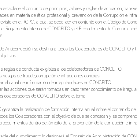
ca establece el conjunto de principios, valores y reglas de actuación, transv
dades, en materia de ética profesional y prevención de la Corrupción e Inf
revisto en el RGPC, la cual se debe leer en conjunto con el Código de Condu
n el Reglamento Interno de CONCEITO, y el Procedimiento de Comunicaci
s.
a de Anticorrupción se destina a todos los Colaboradores de CONCEITO y t
objetivos:
las reglas de conducta exigibles a los colaboradores de CONCEITO
os riesgos de fraude, corrupción e infracciones conexas
r el canal de información de irregularidades en CONCEITO
 las acciones que serán tomadas en caso tener conocimiento de irregula
los colaboradores de CONCEITO sobre el tema
arantiza la realización de formación interna anual sobre el contenido de 
a todos los Colaboradores, con el objetivo de que se conozcan y se compren
rocedimientos dentro del ámbito de la prevención de la corrupción e infr
able del cumplimento lo designará el Consejo de Administración de CONC