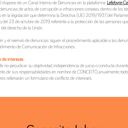
dispone de un Canal Interno de Denuncias en la plataforma
Lefebvre-Ce
 denuncias de actos de corrupción e infracciones conexas, dentro de los t
s en la legislación que determina la Directiva (UE) 2019/1937, del Parlam
o, del 23 de octubre de 2019, referente a la protección de las personas q
 del derecho de la Unión.
ón y el reenvío de denuncias siguen el procedimiento aplicable a las denu
edimiento de Comunicación de Infracciones.
o de intereses
de no perjudicar su objetividad, independencia de juicio o conducta durant
nto de sus responsabilidades en nombre de CONCEITO, anualmente, todo
es rellenarán un formulario de conflicto de intereses.