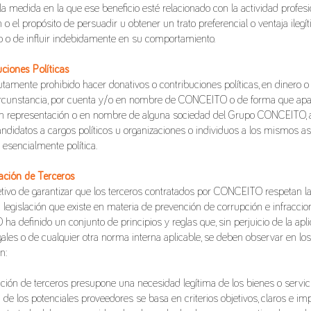
 la medida en la que ese beneficio esté relacionado con la actividad profes
n o el propósito de persuadir u obtener un trato preferencial o ventaja ilegí
io o de influir indebidamente en su comportamiento.
uciones Políticas
utamente prohibido hacer donativos o contribuciones políticas, en dinero o
rcunstancia, por cuenta y/o en nombre de CONCEITO o de forma que apa
en representación o en nombre de alguna sociedad del Grupo CONCEITO, a
candidatos a cargos políticos u organizaciones o individuos a los mismos a
 esencialmente política.
ación de Terceros
etivo de garantizar que los terceros contratados por CONCEITO respetan l
la legislación que existe en materia de prevención de corrupción e infracci
a definido un conjunto de principios y reglas que, sin perjuicio de la apli
ales o de cualquier otra norma interna aplicable, se deben observar en lo
n:
ación de terceros presupone una necesidad legítima de los bienes o servici
 de los potenciales proveedores se basa en criterios objetivos, claros e im