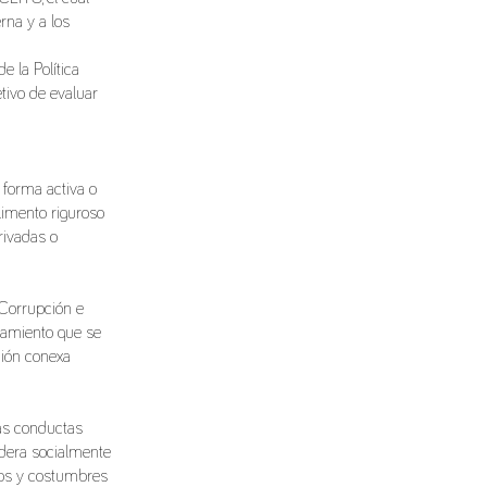
rna y a los
e la Política
etivo de evaluar
 forma activa o
limento riguroso
rivadas o
 Corrupción e
tamiento que se
ción conexa
las conductas
dera socialmente
sos y costumbres