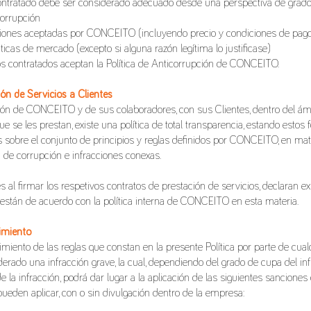
contratado debe ser considerado adecuado desde una perspectiva de grado
corrupción
iones aceptadas por CONCEITO (incluyendo precio y condiciones de pago
ticas de mercado (excepto si alguna razón legítima lo justificase)
os contratados aceptan la Política de Anticorrupción de CONCEITO.
ión de Servicios a Clientes
ción de CONCEITO y de sus colaboradores, con sus Clientes, dentro del ám
ue se les prestan, existe una política de total transparencia, estando esto
 sobre el conjunto de principios y reglas definidos por CONCEITO, en mat
 de corrupción e infracciones conexas.
es al firmar los respetivos contratos de prestación de servicios, declaran
están de acuerdo con la política interna de CONCEITO en esta materia.
imiento
imiento de las reglas que constan en la presente Política por parte de cual
erado una infracción grave, la cual, dependiendo del grado de cupa del inf
 la infracción, podrá dar lugar a la aplicación de las siguientes sanciones d
pueden aplicar, con o sin divulgación dentro de la empresa: