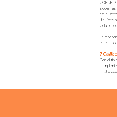
CONCEITO 
siguen las
estipulado
del Consej
violaciones
La recepci
en el Proc
7. Conflict
Con el fin 
cumplimie
colaborador