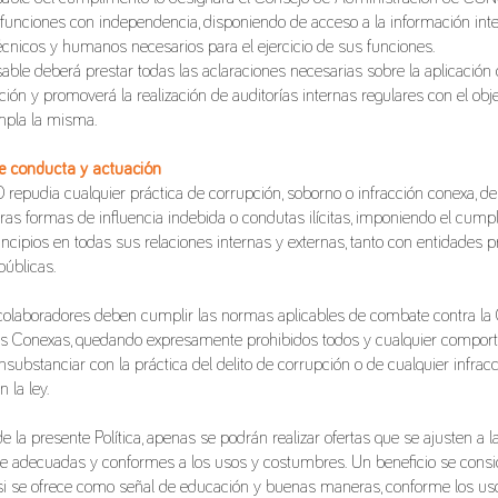
 funciones con independencia, disponiendo de acceso a la información inte
écnicos y humanos necesarios para el ejercicio de sus funciones.
ble deberá prestar todas las aclaraciones necesarias sobre la aplicación d
ión y promoverá la realización de auditorías internas regulares con el obj
mpla la misma.
de conducta y actuación
epudia cualquier práctica de corrupción, soborno o infracción conexa, de
otras formas de influencia indebida o condutas ilícitas, imponiendo el cump
incipios en todas sus relaciones internas y externas, tanto con entidades p
públicas.
colaboradores deben cumplir las normas aplicables de combate contra la
es Conexas, quedando expresamente prohibidos todos y cualquier compor
substanciar con la práctica del delito de corrupción o de cualquier infrac
 la ley.
e la presente Política, apenas se podrán realizar ofertas que se ajusten a 
e adecuadas y conformes a los usos y costumbres. Un beneficio se consi
si se ofrece como señal de educación y buenas maneras, conforme los u