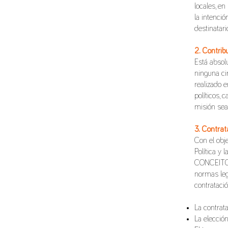
locales, en
la intenció
destinatar
2. Contrib
Está absol
ninguna ci
realizado 
políticos, 
misión sea
3. Contrat
Con el obj
Política y 
CONCEITO h
normas leg
contratació
La contrat
La elección