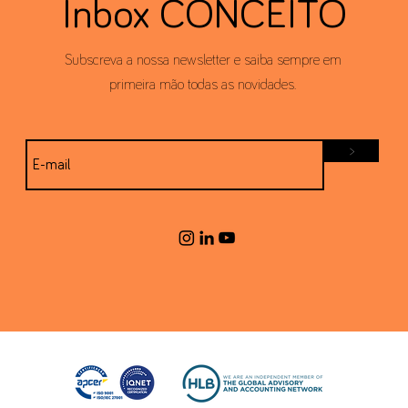
Inbox CONCEITO
Subscreva a nossa newsletter e saiba sempre em
primeira mão todas as novidades.
>