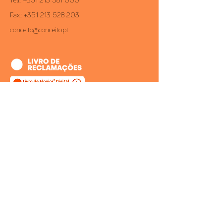
Telf.:
+351 213 581 000
Fax.:
+351 213 528 203
conceito@conceito.pt
Inbox CONCEITO
Subscreva a nossa newsletter e saiba
sempre em primeira mão todas as
novidades.
>