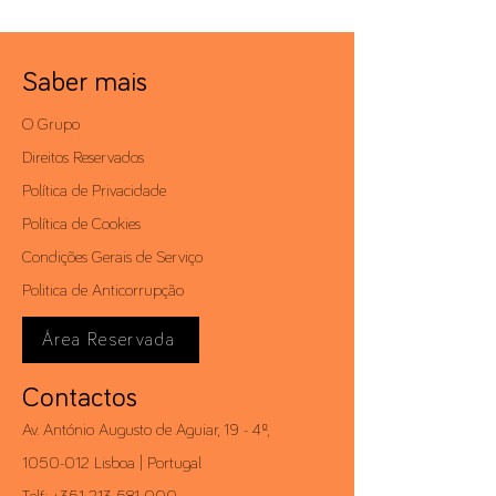
Saber mais
O Grupo
Direitos Reservados
Política de Privacidade
Política de Cookies
Condições Gerais de Serviço
Politica de Anticorrupção
Área Reservada
Contactos
Av. António Augusto de Aguiar, 19 - 4º,
1050-012
Lisboa | Portugal