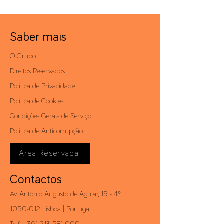
Saber mais
O Grupo
Direitos Reservados
Política de Privacidade
Política de Cookies
Condições Gerais de Serviço
Politica de Anticorrupção
Área Reservada
Contactos
Av. António Augusto de Aguiar, 19 - 4º,
1050-012
Lisboa | Portugal