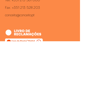
Telf.:
+351 213 581 000
Fax.:
+351 213 528 203
conceito@conceito.pt
Inbox CONCEITO
Subscreva a nossa newsletter e saiba
sempre em primeira mão todas as
novidades.
>