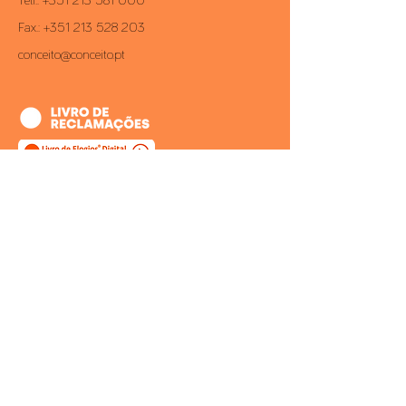
Telf.:
+351 213 581 000
Fax.:
+351 213 528 203
conceito@conceito.pt
Inbox CONCEITO
Subscreva a nossa newsletter e saiba
sempre em primeira mão todas as
novidades.
>