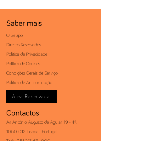
Saber mais
O Grupo
Direitos Reservados
Política de Privacidade
Política de Cookies
Condições Gerais de Serviço
Politica de Anticorrupção
Área Reservada
Contactos
Av. António Augusto de Aguiar, 19 - 4º,
1050-012
Lisboa | Portugal