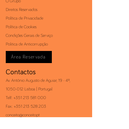
O Grupo
Direitos Reservados
Política de Privacidade
Política de Cookies
Condições Gerais de Serviço
Politica de Anticorrupção
Área Reservada
Contactos
Av. António Augusto de Aguiar, 19 - 4º,
1050-012
Lisboa | Portugal
Telf.:
+351 213 581 000
Fax.:
+351 213 528 203
conceito@conceito.pt