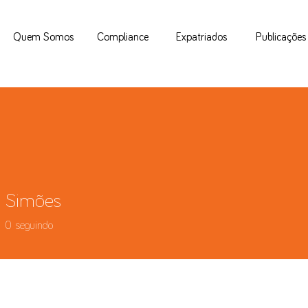
Quem Somos
Compliance
Expatriados
Publicações
 Simões
0
seguindo