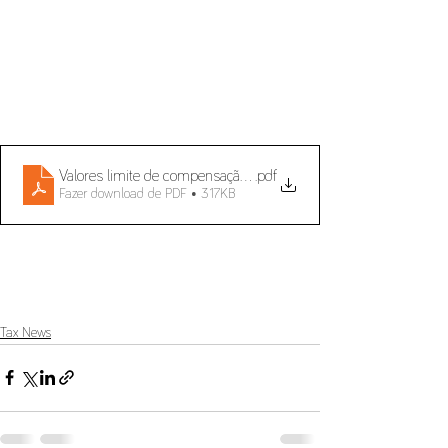
Valores limite de compensação com teletrabalho
.pdf
Fazer download de PDF • 317KB
Tax News