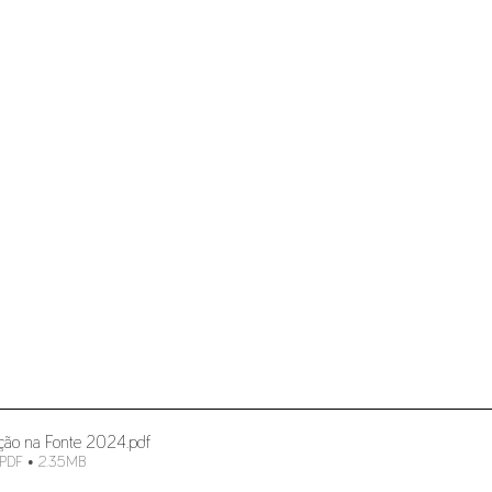
nção na Fonte 2024
.pdf
 PDF • 2.35MB