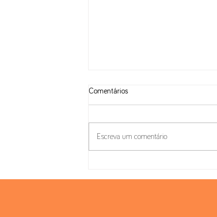
Comentários
Escreva um comentário
Pacote Habitação: IVA na
Construção e inversão do sujeito
passivo