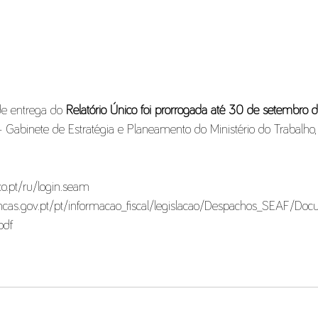
de entrega do 
Relatório Único foi prorrogada até 30 de setembro
abinete de Estratégia e Planeamento do Ministério do Trabalho, 
co.pt/ru/login.seam 
inancas.gov.pt/pt/informacao_fiscal/legislacao/Despachos_SEAF/D
pdf 