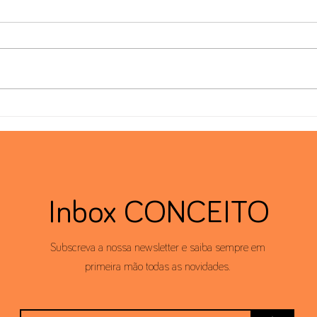
Benefícios Fiscais e Residência
Comp
Fiscal
Trans
Inbox CONCEITO
Subscreva a nossa newsletter e saiba sempre em
primeira mão todas as novidades.