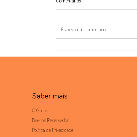
Comentários
Escreva um comentário
Autoridade Tributária Portuguesa
Clarifica o Regime Fiscal dos
Criptoativos
Saber mais
O Grupo
Direitos Reservados
Política de Privacidade