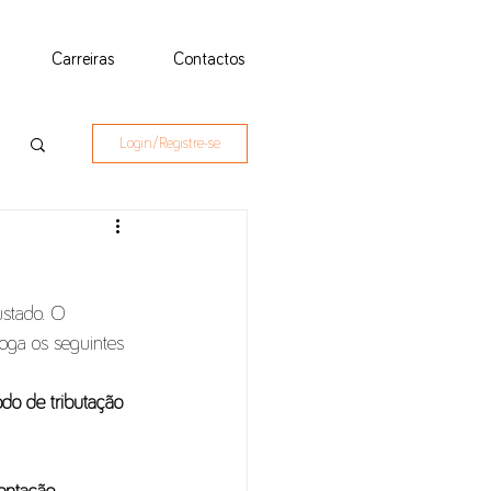
Carreiras
Contactos
Login/Registre-se
ustado. O 
roga os seguintes 
o de tributação 