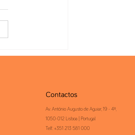
liance de Preços de
ferência
Contactos
Av. António Augusto de Aguiar, 19 - 4º,
1050-012 Lisboa | Portugal
Telf.: +351 213 581 000