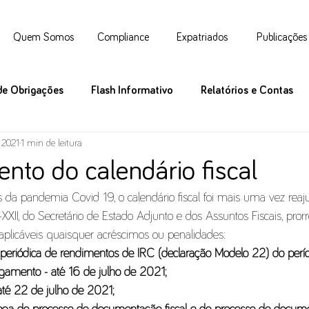
Quem Somos
Compliance
Expatriados
Publicações
de Obrigações
Flash Informativo
Relatórios e Contas
 2021
1 min de leitura
nto do calendário fiscal
s da pandemia Covid 19, o calendário fiscal foi mais uma vez reaj
II, do Secretário de Estado Adjunto e dos Assuntos Fiscais, pror
plicáveis quaisquer acréscimos ou penalidades:
 periódica de rendimentos de IRC (declaração Modelo 22) do períod
amento - até 16 de julho de 2021; 
té 22 de julho de 2021; 