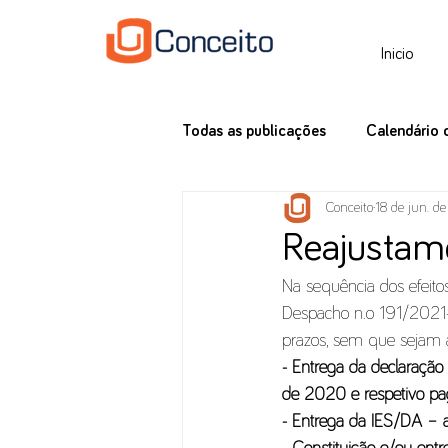
Inicio
Todas as publicações
Calendário 
Conceito
18 de jun. de
Tax News
Reajustame
Na sequência dos efeito
Despacho n.o 191/2021-XX
prazos, sem que sejam a
- Entrega da declaração
de 2020 e respetivo pag
- Entrega da IES/DA – a