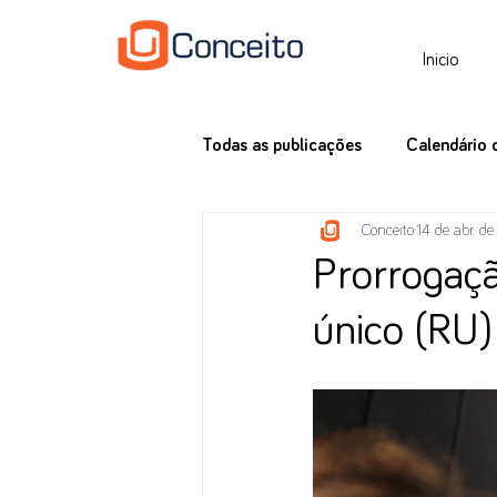
Inicio
Todas as publicações
Calendário 
Conceito
14 de abr. d
Tax News
Prorrogaçã
único (RU)