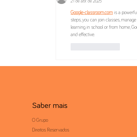
21 de abr. de 2025
Google-classroom.com
 is a powerfu
steps, you can join classes, manag
learning in school or from home, G
and effective.
Curtir
Responder
Saber mais
O Grupo
Direitos Reservados