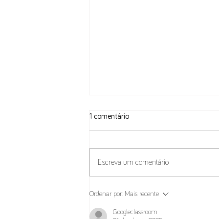
1 comentário
Escreva um comentário
Pacote Habitação: IVA na
Ordenar por:
Mais recente
Construção e inversão do sujeito
passivo
Googleclassroom