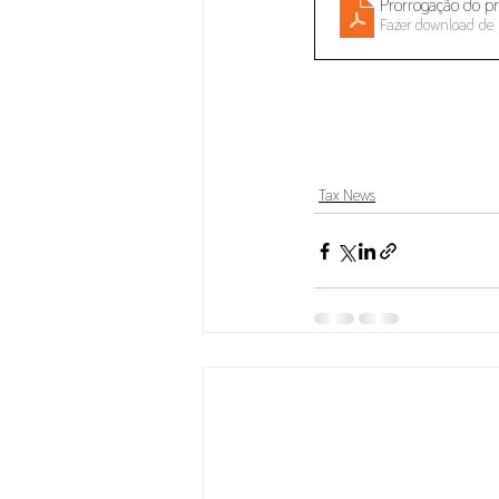
Prorrogação do pr
Fazer download de
Tax News