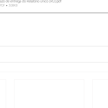
azo de entrega do Relatório único (RU)
.pdf
 PDF • 308KB