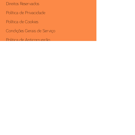
Direitos Reservados
Política de Privacidade
Política de Cookies
Condições Gerais de Serviço
Politica de Anticorrupção
Área Reservada
Contactos
Av. António Augusto de Aguiar, 19 - 4º,
1050-012
Lisboa | Portugal
Telf.:
+351 213 581 000
Fax.:
+351 213 528 203
conceito@conceito.pt