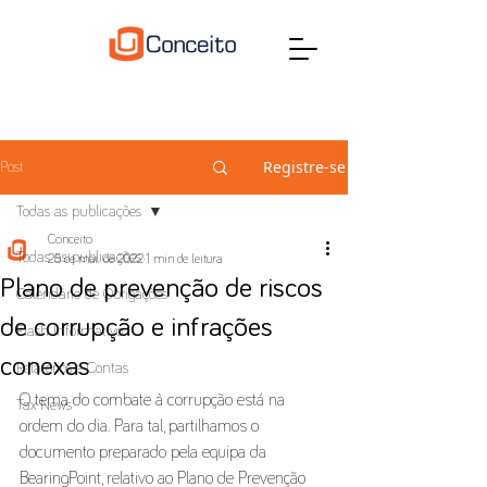
Registre-se
Post
Todas as publicações
Conceito
Todas as publicações
25 de mai. de 2022
1 min de leitura
Plano de prevenção de riscos
Calendário de Obrigações
de corrupção e infrações
Flash Informativo
conexas
Relatórios e Contas
O tema do combate à corrupção está na 
Tax News
ordem do dia. Para tal, partilhamos o 
documento preparado pela equipa da 
BearingPoint, relativo ao Plano de Prevenção 