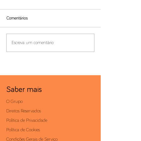
Comentários
Imposto Mínimo Global:
Modelo 22 – Check
Escreva um comentário
Prazo das Declarações de
da submissão
2024 prorrogado
Saber mais
O Grupo
Direitos Reservados
Política de Privacidade
Política de Cookies
Condições Gerais de Serviço