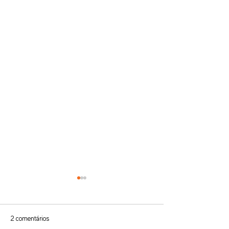
2 comentários