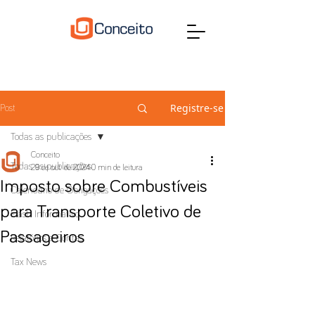
Registre-se
Post
Todas as publicações
Conceito
Todas as publicações
29 de out. de 2024
0 min de leitura
Imposto sobre Combustíveis
Calendário de Obrigações
para Transporte Coletivo de
Flash Informativo
Passageiros
Relatórios e Contas
Tax News