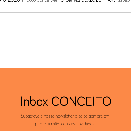
y 8, 2026
, in accordance with 
Order No. 55/2026 – XXV
 issued
Inbox CONCEITO
Subscreva a nossa newsletter e saiba sempre em
primeira mão todas as novidades.