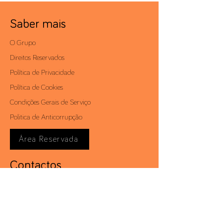
Saber mais
O Grupo
Direitos Reservados
Política de Privacidade
Política de Cookies
Condições Gerais de Serviço
Politica de Anticorrupção
Área Reservada
Contactos
Av. António Augusto de Aguiar, 19 - 4º,
1050-012
Lisboa | Portugal
Telf.:
+351 213 581 000