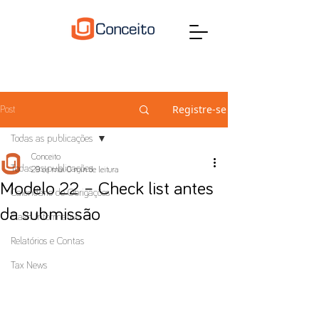
Registre-se
Post
Todas as publicações
Conceito
Todas as publicações
29 de mai.
0 min de leitura
Modelo 22 – Check list antes
Calendário de Obrigações
da submissão
Flash Informativo
Relatórios e Contas
Tax News