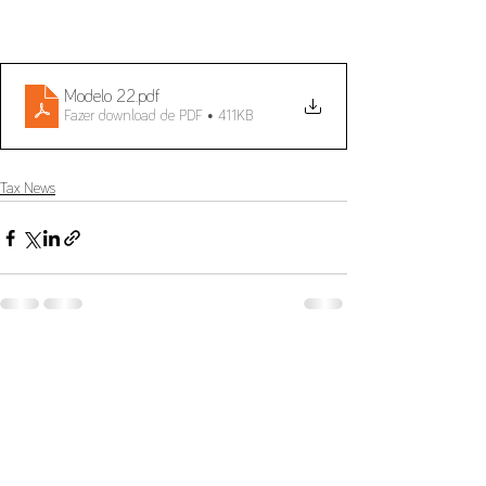
Modelo 22
.pdf
Fazer download de PDF • 411KB
Tax News