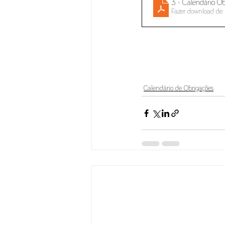
3 - Calendário O
Fazer download de
Calendário de Obrigações