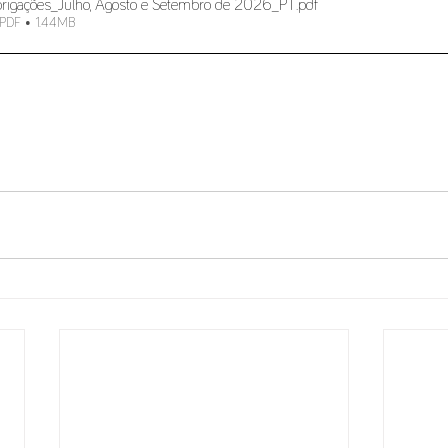
brigações_Julho, Agosto e Setembro de 2026_PT
.pdf
 PDF • 1.44MB