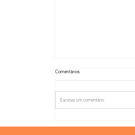
Comentários
Escreva um comentário
Calendário de Obrigações: abril,
maio e junho 2026