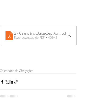
2 - Calendário Obrigações_Abril, Maio e Junho de 2025_PT
.pdf
Fazer download de PDF • 459KB
Calendário de Obrigações