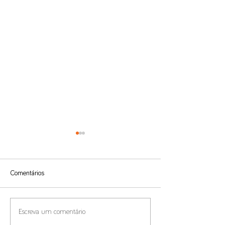
Comentários
Benefícios Fiscais e
Compliance de Pr
Escreva um comentário
Residência Fiscal
Transferência