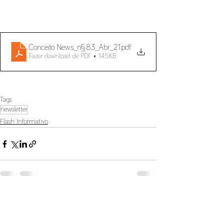
Conceito News_n§ 83_Abr_21
.pdf
Fazer download de PDF • 145KB
Tags:
newsletter
Flash Informativo