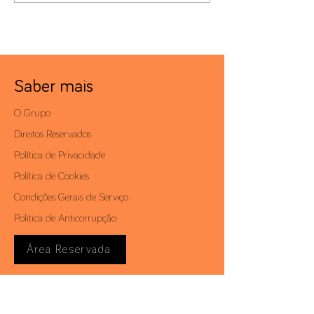
Saber mais
O Grupo
Direitos Reservados
Política de Privacidade
Política de Cookies
Condições Gerais de Serviço
Politica de Anticorrupção
Área Reservada
Contactos
Av. António Augusto de Aguiar, 19 - 4º,