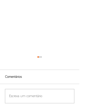
Comentários
Benefícios Fiscais e
Compliance de Pr
Escreva um comentário
Residência Fiscal
Transferência