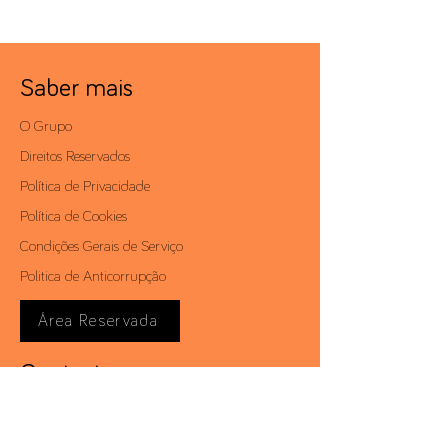
Saber mais
O Grupo
Direitos Reservados
Política de Privacidade
Política de Cookies
Condições Gerais de Serviço
Politica de Anticorrupção
Área Reservada
Contactos
Av. António Augusto de Aguiar, 19 - 4º,
1050-012
Lisboa | Portugal