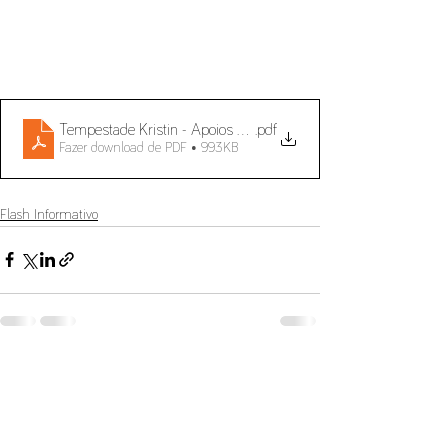
Tempestade Kristin - Apoios excecionais em matéria laboral
.pdf
Fazer download de PDF • 993KB
Flash Informativo