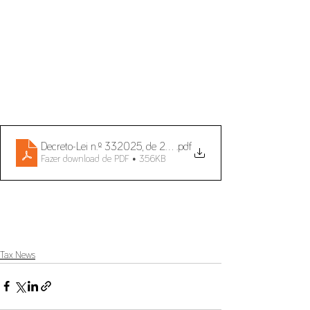
Decreto-Lei n.º 332025, de 24 de março
.pdf
Fazer download de PDF • 356KB
Tax News