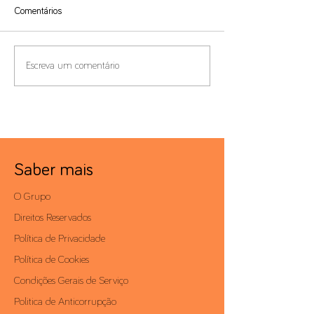
Comentários
Modelo 22 - Prorrogação do
Imposto Mínimo Gl
Escreva um comentário
prazo de entrega para 30 de
Prazo das Declara
junho
2024 prorrogado
Saber mais
O Grupo
Direitos Reservados
Política de Privacidade
Política de Cookies
Condições Gerais de Serviço
Politica de Anticorrupção