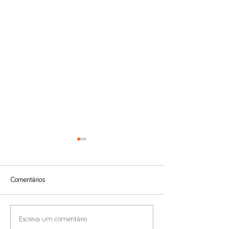
Comentários
Benefícios Fiscais e
Compliance de Pr
Escreva um comentário