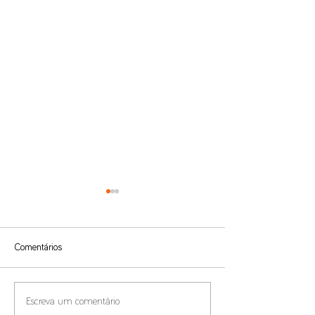
Comentários
Benefícios Fiscais e
Compliance de Pr
Escreva um comentário