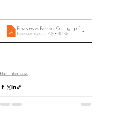
Provisões vs Passivos Contingentes
.pdf
Fazer download de PDF • 401KB
Flash Informativo